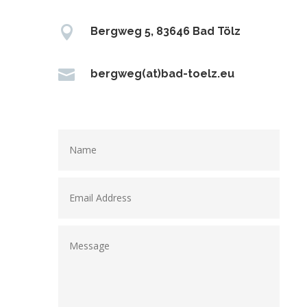

Bergweg 5, 83646 Bad Tölz

bergweg(at)bad-toelz.eu